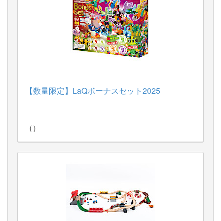
260722：
ドゥーズアニモ（アニマルほっぺ）
（Kate McLelland）
260715：
TREEスロープ（スタンダードカラー）
260708：
ウボンゴ３D
260708：
ガムトーク本
260708：
PAPER MOBILE ペンギン
（井上加奈
子）
【数量限定】LaQボーナスセット2025
260708：
PAPER MOBILE モモンガ
（井上加奈
子）
260708：
パズルデュオ ディノ
260708：
GraviTrax トライアルセット
（）
260630：
CD-ROM 音のキャンバス
260630：
26-294 ラッキーラッキー５
260620：
ビナリオ
（クルト・ネフ）
260619：
カタン スタンダード版
（クラウス・ト
イバー Klaus Teuber）
260606：
100周年ネフスピール＜限定版＞
（Kurt
Naef）