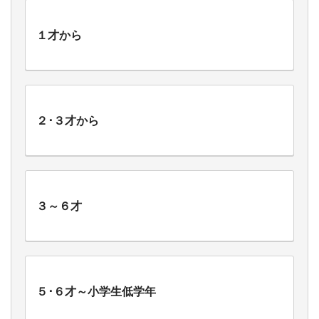
１才から
２･３才から
３～６才
５･６才～小学生低学年