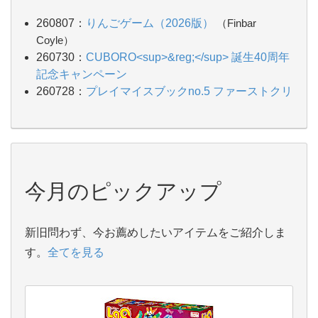
260807：
りんごゲーム（2026版）
（Finbar
Coyle）
260730：
CUBORO<sup>&reg;</sup> 誕生40周年
記念キャンペーン
260728：
プレイマイスブックno.5 ファーストクリ
エイション
260728：
プレイマイスブックno.4 カード
260728：
プレイマイスブックno.3 インスピレーシ
ョン
260728：
プレイマイスブックno.2 アニマル
今月のピックアップ
260728：
プレイマイス モザイクセット プリンセ
ス
260728：
プレイマイス バケツ入（1200P）
新旧問わず、今お薦めしたいアイテムをご紹介しま
260722：
スクイッシュ
す。
全てを見る
260722：
ピンポン！（ウーウーカンカン！）
（Linzie Hunter）
260722：
リトルコーポレーション（こおりの橋わ
たり）
（Nathalie Choux）